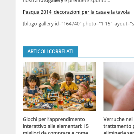
nostra
fotogallery
e prendete spunto…
Pasqua 2014: decorazioni per la casa e la tavola
[blogo-gallery id=”164740″ photo=”1-15″ layout=”s
ARTICOLI CORRELATI
Giochi per l’apprendimento
Verruche nei 
interattivo alle elementari: i 5
trattamento 
migliori da comprare e come
eliminarle se