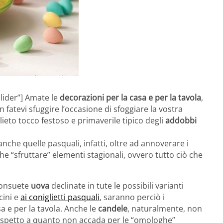
lider”] Amate le
decorazioni per la casa e per la tavola
,
n fatevi sfuggire l’occasione di sfoggiare la vostra
ieto tocco festoso e primaverile tipico degli
addobbi
nche quelle pasquali, infatti, oltre ad annoverare i
che “sfruttare” elementi stagionali, ovvero tutto ciò che
 consuete
uova
declinate in tute le possibili varianti
cini e
ai coniglietti pasquali
, saranno perciò i
a e per la tavola. Anche le
candele
, naturalmente, non
ispetto a quanto non accada per le “omologhe”