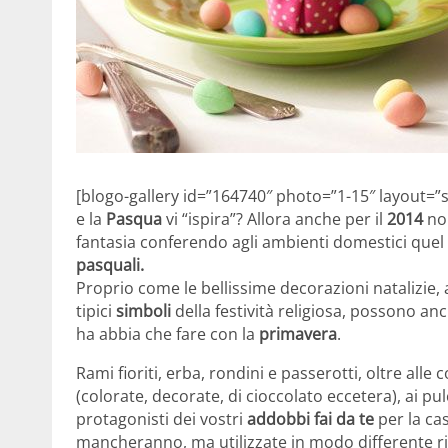
[blogo-gallery id=”164740″ photo=”1-15″ layout=”s
e la
Pasqua
vi “ispira”? Allora anche per il
2014
no
fantasia conferendo agli ambienti domestici quel l
pasquali.
Proprio come le bellissime decorazioni natalizie, a
tipici
simboli
della festività religiosa, possono an
ha abbia che fare con la
primavera
.
Rami fioriti, erba, rondini e passerotti, oltre alle
(colorate, decorate, di cioccolato eccetera), ai pul
protagonisti dei vostri
addobbi fai da te
per la cas
mancheranno, ma utilizzate in modo differente r