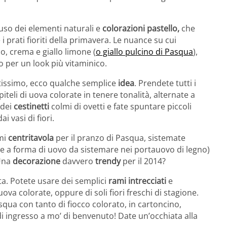
’uso dei elementi naturali e
colorazioni pastello,
che
e i prati fioriti della primavera. Le nuance su cui
o, crema e giallo limone (
o giallo pulcino di Pasqua
),
o per un look più vitaminico.
ltissimo, ecco qualche semplice
idea
. Prendete tutti i
iteli di uova colorate in tenere tonalità, alternate a
 dei
cestinetti
colmi di ovetti e fate spuntare piccoli
ai vasi di fiori.
imi
centritavola
per il pranzo di Pasqua, sistemate
le a forma di uovo da sistemare nei portauovo di legno)
 Una
decorazione
davvero
trendy
per il 2014?
a. Potete usare dei semplici
rami intrecciati
e
i uova colorate, oppure di soli fiori freschi di stagione.
asqua con tanto di fiocco colorato, in cartoncino,
i ingresso a mo’ di benvenuto! Date un’occhiata alla