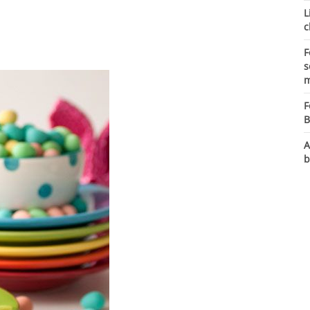
L
c
F
s
m
F
B
A
b