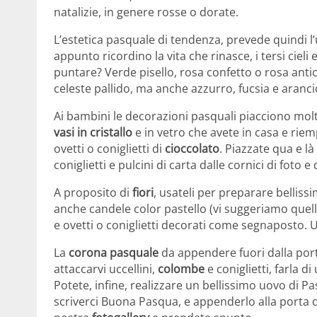
natalizie, in genere rosse o dorate.
L’estetica pasquale di tendenza, prevede quindi l
appunto ricordino la vita che rinasce, i tersi cieli 
puntare? Verde pisello, rosa confetto o rosa antic
celeste pallido, ma anche azzurro, fucsia e aranci
Ai bambini le decorazioni pasquali piacciono mo
vasi in cristallo
e in vetro che avete in casa e riemp
ovetti o coniglietti di
cioccolato
. Piazzate qua e là
coniglietti e pulcini di carta dalle cornici di foto e d
A proposito di
fiori
, usateli per preparare belliss
anche candele color pastello (vi suggeriamo quel
e ovetti o coniglietti decorati come segnaposto.
La
corona pasquale
da appendere fuori dalla port
attaccarvi uccellini,
colombe
e coniglietti, farla d
Potete, infine, realizzare un bellissimo uovo di P
scriverci Buona Pasqua, e appenderlo alla porta d