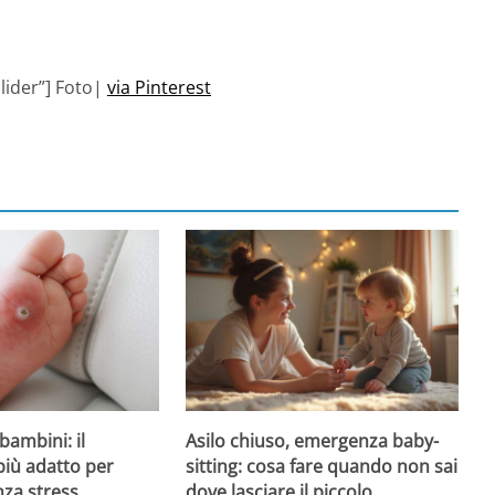
lider”] Foto|
via Pinterest
Asilo chiuso, emergenza baby-
bambini: il
sitting: cosa fare quando non sai
più adatto per
dove lasciare il piccolo
nza stress