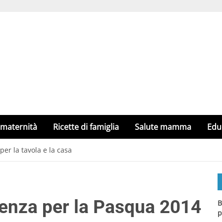
 maternità
Ricette di famiglia
Salute mamma
Edu
er la tavola e la casa
denza per la Pasqua 2014
B
p