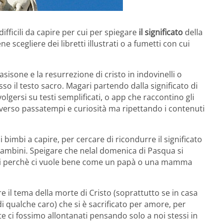
ifficili da capire per cui per spiegare
il significato
della
e scegliere dei libretti illustrati o a fumetti con cui
pasisone e la resurrezione di cristo in indovinelli o
o il testo sacro. Magari partendo dalla significato di
volgersi su testi semplificati, o app che raccontino gli
traverso passatempi e curiosità ma ripettando i contenuti
 bimbi a capire, per cercare di ricondurre il significato
 bambini. Speigare che nelal domenica di Pasqua si
a noi perchè ci vuole bene come un papà o una mamma
e il tema della morte di Cristo (soprattutto se in casa
di qualche caro) che si è sacrificato per amore, per
e ci fossimo allontanati pensando solo a noi stessi in