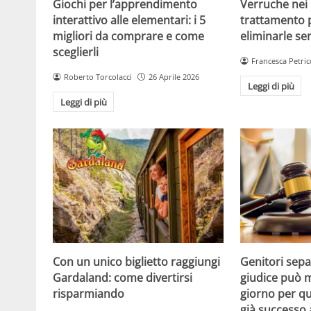
Giochi per l’apprendimento
Verruche nei 
interattivo alle elementari: i 5
trattamento 
migliori da comprare e come
eliminarle se
sceglierli
Francesca Petric
Roberto Torcolacci
26 Aprile 2026
Leggi di più
Leggi di più
Con un unico biglietto raggiungi
Genitori separ
Gardaland: come divertirsi
giudice può m
risparmiando
giorno per qu
già successo