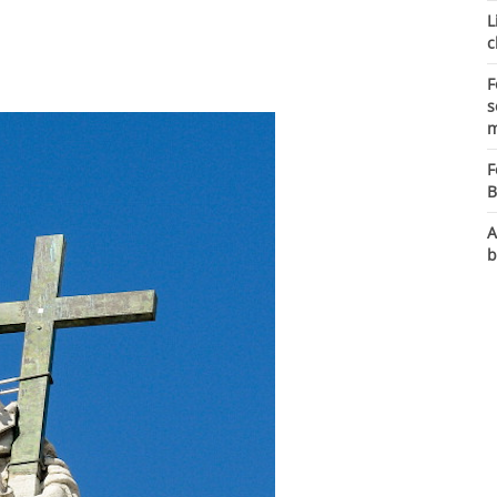
L
c
F
s
m
F
B
A
b