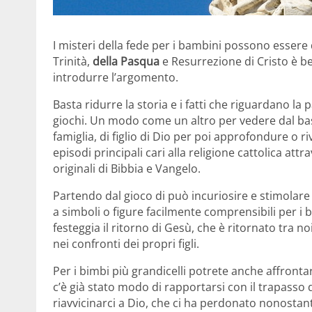
I misteri della fede per i bambini possono essere d
Trinità,
della Pasqua
e Resurrezione di Cristo è ben
introdurre l’argomento.
Basta ridurre la storia e i fatti che riguardano la 
giochi. Un modo come un altro per vedere dal bass
famiglia, di figlio di Dio per poi approfondure o ri
episodi principali cari alla religione cattolica at
originali di Bibbia e Vangelo.
Partendo dal gioco di può incuriosire e stimolare i
a simboli o figure facilmente comprensibili per i
festeggia il ritorno di Gesù, che è ritornato tr
nei confronti dei propri figli.
Per i bimbi più grandicelli potrete anche affrontar
c’è già stato modo di rapportarsi con il trapasso 
riavvicinarci a Dio, che ci ha perdonato nonostant