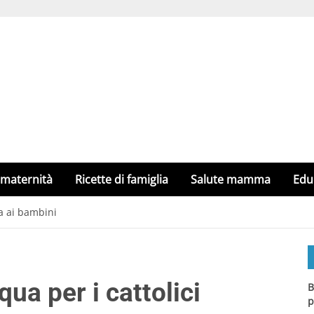
 maternità
Ricette di famiglia
Salute mamma
Edu
ta ai bambini
qua per i cattolici
B
p