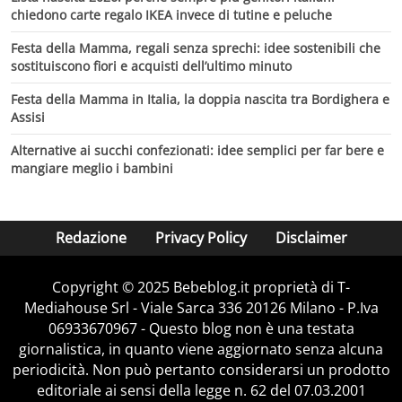
chiedono carte regalo IKEA invece di tutine e peluche
Festa della Mamma, regali senza sprechi: idee sostenibili che
sostituiscono fiori e acquisti dell’ultimo minuto
Festa della Mamma in Italia, la doppia nascita tra Bordighera e
Assisi
Alternative ai succhi confezionati: idee semplici per far bere e
mangiare meglio i bambini
Redazione
Privacy Policy
Disclaimer
Copyright © 2025 Bebeblog.it proprietà di T-
Mediahouse Srl - Viale Sarca 336 20126 Milano - P.Iva
06933670967 - Questo blog non è una testata
giornalistica, in quanto viene aggiornato senza alcuna
periodicità. Non può pertanto considerarsi un prodotto
editoriale ai sensi della legge n. 62 del 07.03.2001