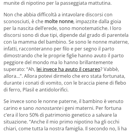
munite di nipotino per la passeggiata mattutina.
Non che abbia difficoltà a intavolare discorsi con
sconosciuti, è che
molte nonne
, impazzite dalla gioia
per la nascita dell’erede, sono monotematiche. I loro
discorsi sono di due tipi, dipende dal grado di parentela
con la mamma del bambino. Se sono le nonne materne,
infatti, racconteranno per filo e per segno il parto
dimostrando che le proprie figlie hanno avuto il parto
peggiore del mondo ma lo hanno brillantemente
superato: “Ah,
lei invece ha avuto il cesareo
? Vabbè,
allora…”. Allora potevi dirmelo che ero stata fortunata,
durante i conati di vomito, con le braccia piene di flebo
di ferro, Plasil e antidolorifici.
Se invece sono le nonne paterne, il bambino è venuto
carino e sano
nonostante
i geni materni. Per fortuna
c’era il loro 50% di patrimonio genetico a salvare la
situazione. “Anche il mio primo nipotino ha gli occhi
chiari, come tutta la nostra famiglia. Il secondo no, li ha