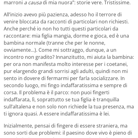
marroni
a causa
di mia nuora”: storie vere. Tristissime.
All’inizio avevo più pazienza, adesso ho il terrore di
venire bloccata da racconti di particolari non richiesti.
Anche perché io non ho tutti questi particolari da
raccontare: mia figlia mangia, dorme e gioca, ed è una
bambina normale (tranne che per le nonne,
ovviamente…). Come mi sottraggo, dunque, a un
incontro non gradito? Innanzitutto, mi aiuta la bambina:
per ora non manifesta molto interesse per i coetanei,
pur elargendo grandi sorrisi agli adulti, quindi non mi
sento in dovere di fermarmi per farla socializzare. In
secondo luogo, mi fingo indaffaratissima e sempre di
corsa. Il problema è il parco: non puoi fingerti
indaffarata, lì, soprattutto se tua figlia è tranquilla
sull’altalena e non solo non richiede la tua presenza, ma
ti ignora quasi. A essere indaffaratissima è lei.
Inizialmente, pensai di fingere di essere straniera, ma
sono sorti due problemi: il paesino dove vivo è pieno di