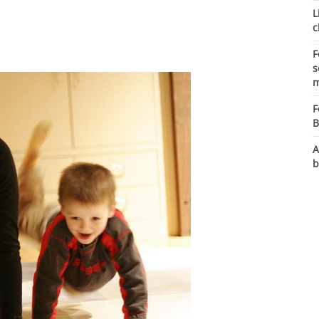
L
c
F
s
m
F
B
A
b