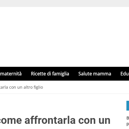
 maternità
Ricette di famiglia
Salute mamma
Edu
rla con un altro figlio
ome affrontarla con un
B
p