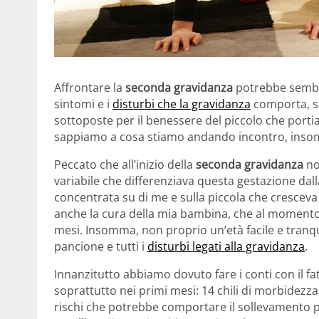
Affrontare la
seconda gravidanza
potrebbe sembra
sintomi e i
disturbi che la gravidanza
comporta, sa
sottoposte per il benessere del piccolo che port
sappiamo a cosa stiamo andando incontro, ins
Peccato che all’inizio della
seconda gravidanza
no
variabile che differenziava questa gestazione dal
concentrata su di me e sulla piccola che crescev
anche la cura della mia bambina, che al momento 
mesi. Insomma, non proprio un’età facile e tranqu
pancione e tutti i
disturbi legati alla gravidanza
.
Innanzitutto abbiamo dovuto fare i conti con il fa
soprattutto nei primi mesi: 14 chili di morbidezza
rischi che potrebbe comportare il sollevamento pes