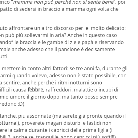
rico “
mamma non può perché non si sente bene
“, poi
a patto di sedersi in braccio a mamma ogni volta che
o affrontare un altro discorso per lei molto delicato:
può più sollevarmi in aria? Anche in questo caso
icando” le braccia e le gambe di zie e papà e riservando
imale anche adesso che il pancione è decisamente
tti.
tere in conto altri fattori: se tre anni fa, durante gli
tarmi quando volevo, adesso non è stato possibile, con
a sentire, anche perché i ritmi notturni sono
fficili causa
febbre
, raffreddori, malattie o incubi di
 il mio umore il giorno dopo: ma tanto posso sempre
credono :D).
tanche, più assonnate (ma sarete già pronte quando il
otturna
!), proverete magari disturbi e fastidi non
e la calma durante i capricci della prima figlia (i
ili 3, anche se, tranquille, sono capricci più soft!!!),