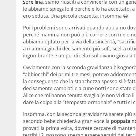
sorellina
, siamo riusciti a convincerla con un gene
le abbiamo spiegato il perché e lo ha accettato, 
ero seduta. Una piccola cozzetta, insomma 😀
Poi i problemi sono arrivati quando abbiamo dovut
perché mamma non può più correre con me o non 
abbiamo optato per la via della sincerità, “sacrif
a mamma giochi decisamente più soft, scelta ott
ingombrante e un po’ di relax sul divano giova a tu
Ovviamente con la seconda gravidanza bisognerà met
“abbiocchi” dei primi tre mesi, potevo addormen
la conseguenza che la stanchezza spesso si è fatt
decisamente cambiati e alcune notti sono state di
Alice che mi hanno tenuta sveglia (e non vi dico
dare la colpa alla “tempesta ormonale” e tutti ci 
Insomma, con la seconda gravidanza sarete più s
secondo bebè chiederà a gran voce la
poppata n
provati la prima volta, dovrete cercare di mantener
terribili 2, possono spesso essere seguiti dai terrib