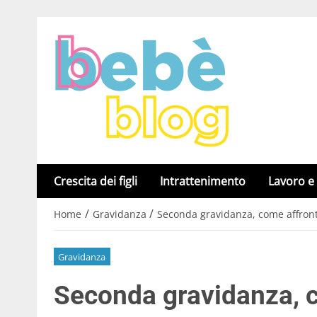
Crescita dei figli
Intrattenimento
Lavoro e
/
/
Home
Gravidanza
Seconda gravidanza, come affronta
Gravidanza
Seconda gravidanza, c