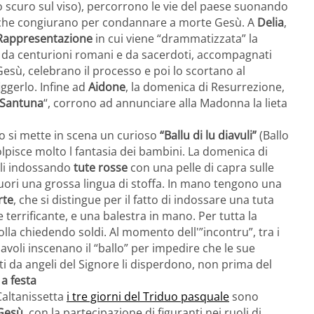
o scuro sul viso), percorrono le vie del paese suonando
che congiurano per condannare a morte Gesù. A
Delia
,
Rappresentazione
in cui viene “drammatizzata” la
iti da centurioni romani e da sacerdoti, accompagnati
Gesù, celebrano il processo e poi lo scortano al
iggerlo. Infine ad
Aidone
, la domenica di Resurrezione,
Santuna
“, corrono ad annunciare alla Madonna la lieta
mo si mette in scena un curioso
“Ballu di lu diavuli”
(Ballo
lpisce molto l fantasia dei bambini. La domenica di
oli indossando
tute rosse
con una pelle di capra sulle
uori una grossa lingua di stoffa. In mano tengono una
rte
, che si distingue per il fatto di indossare una tuta
 terrificante, e una balestra in mano. Per tutta la
folla chiedendo soldi. Al momento dell'”incontru”, tra i
iavoli inscenano il “ballo” per impedire che le sue
iti da angeli del Signore li disperdono, non prima del
a festa
Caltanissetta
i tre giorni del Triduo pasquale
sono
Gesù
, con la partecipazione di figuranti nei ruoli di