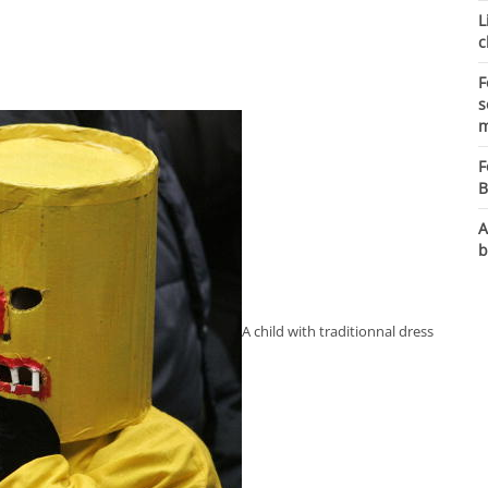
L
c
F
s
m
F
B
A
b
A child with traditionnal dress