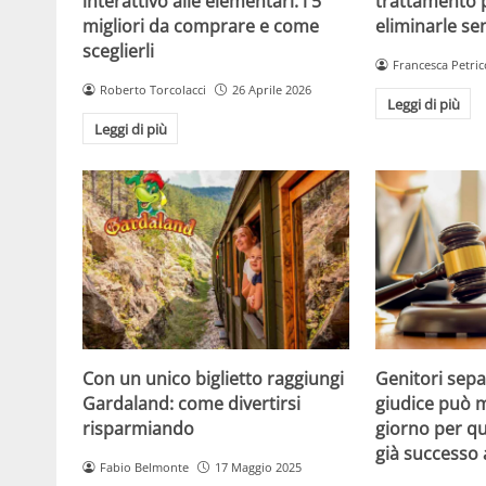
interattivo alle elementari: i 5
trattamento 
migliori da comprare e come
eliminarle se
sceglierli
Francesca Petric
Roberto Torcolacci
26 Aprile 2026
Leggi di più
Leggi di più
Con un unico biglietto raggiungi
Genitori separ
Gardaland: come divertirsi
giudice può m
risparmiando
giorno per qu
già successo
Fabio Belmonte
17 Maggio 2025