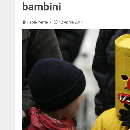
bambini
Paola Perria
-
12 Aprile 2014