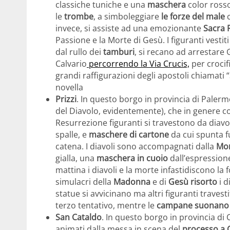
classiche tuniche e una
maschera
color ross
le
trombe
, a simboleggiare
le forze del male
invece, si assiste ad una emozionante
Sacra 
Passione e la Morte di Gesù. I figuranti vest
dal rullo dei
tamburi
, si recano ad arrestare 
Calvario
percorrendo la Via Crucis,
per crocif
grandi raffigurazioni degli apostoli chiamati “
novella
Prizzi
. In questo borgo in provincia di Paler
del Diavolo, evidentemente), che in genere co
Resurrezione figuranti si travestono da diav
spalle, e
maschere di cartone
da cui spunta f
catena. I diavoli sono accompagnati dalla
Mo
gialla, una
maschera in cuoio
dall’espressione
mattina i diavoli e la morte infastidiscono la 
simulacri della
Madonna
e di
Gesù risorto
i d
statue si avvicinano ma altri figuranti travest
terzo tentativo, mentre le
campane suonano 
San Cataldo
. In questo borgo in provincia di 
animati dalla messa in scena del
processo a 