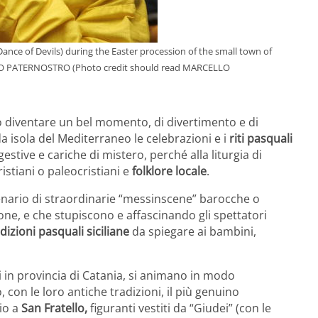
 (Dance of Devils) during the Easter procession of the small town of
RCELLO PATERNOSTRO (Photo credit should read MARCELLO
 diventare un bel momento, di divertimento e di
da isola del Mediterraneo le celebrazioni e i
riti pasquali
tive e cariche di mistero, perché alla liturgia di
istiani o paleocristiani e
folklore locale
.
scenario di straordinarie “messinscene” barocche o
one, e che stupiscono e affascinando gli spettatori
dizioni pasquali siciliane
da spiegare ai bambini,
i in provincia di Catania, si animano in modo
con le loro antiche tradizioni, il più genuino
io a
San Fratello,
figuranti vestiti da “Giudei” (con le