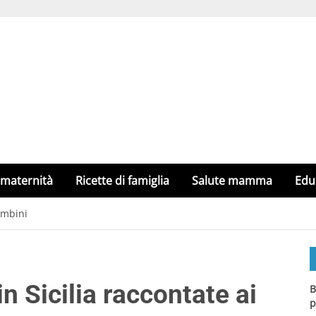
 maternità
Ricette di famiglia
Salute mamma
Edu
ambini
in Sicilia raccontate ai
B
p