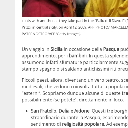
chats with another as they take part in the "Ballu di li Diavuli"
Prizzi, in central sicily, on April 12, 2009. AFP PHOTO/ MA
PATERNOSTRO/AFP/Getty Images)
Un viaggio in
Sicilia
in occasione della
Pasqua
può
apprendimento, per i
bambini
. In questa splendi
assumono infatti sfumature particolarmente sugges
stampo spagnolo si saldano antichissimi riti precr
Piccoli paesi, allora, diventano un vero teatro, 
medievali, che vedono coinvolta tutta la popolazi
“esterni”. Scopriamo dunque alcune di queste
tra
possibilmente (se potete), direttamente in loco.
San Fratello, Delia e Aidone
. Questi tre borgh
straordinario durante la Pasqua, esprimendo, 
sentimento di
religiosità popolare
. Ad esemp