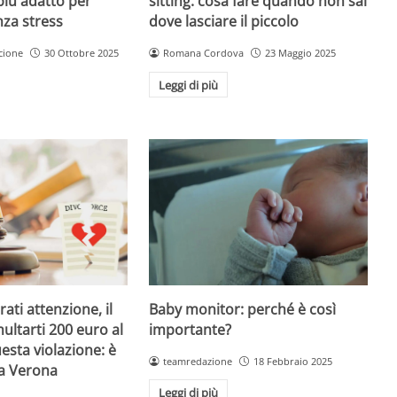
sitting: cosa fare quando non sai
più adatto per
dove lasciare il piccolo
nza stress
Romana Cordova
23 Maggio 2025
cione
30 Ottobre 2025
Leggi di più
Baby monitor: perché è così
ati attenzione, il
importante?
ultarti 200 euro al
esta violazione: è
teamredazione
18 Febbraio 2025
 a Verona
Leggi di più