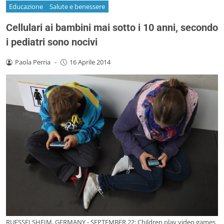
Educazione
Salute e benessere
Cellulari ai bambini mai sotto i 10 anni, secondo
i pediatri sono nocivi
Paola Perria
-
16 Aprile 2014
RUESSELSHEIM, GERMANY - SEPTEMBER 22: Children play video games