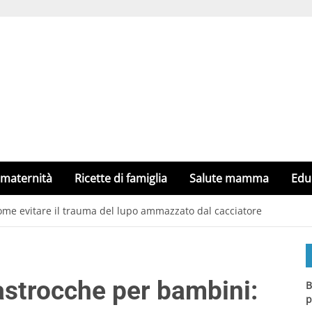
 maternità
Ricette di famiglia
Salute mamma
Edu
me evitare il trauma del lupo ammazzato dal cacciatore
strocche per bambini:
B
p