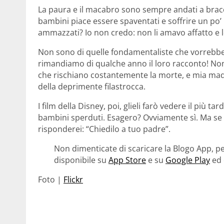
La paura e il macabro sono sempre andati a brac
bambini piace essere spaventati e soffrire un po’
ammazzati? Io non credo: non li amavo affatto e 
Non sono di quelle fondamentaliste che vorrebbero
rimandiamo di qualche anno il loro racconto! Non 
che rischiano costantemente la morte, e mia madre 
della deprimente filastrocca.
I film della Disney, poi, glieli farò vedere il più ta
bambini sperduti. Esagero? Ovviamente sì. Ma se 
risponderei: “Chiedilo a tuo padre”.
Non dimenticate di scaricare la Blogo App, pe
disponibile su
App Store
e su
Google Play
ed 
Foto |
Flickr