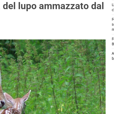
a del lupo ammazzato dal
L
c
F
s
m
F
B
A
b