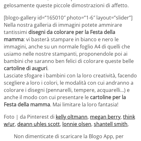
gelosamente queste piccole dimostrazioni di affetto.
[blogo-gallery id=”165010″ photo=”1-6″ layout=”slider”]
Nella nostra galleria di immagini potete ammirare
tantissimi
disegni da colorare per la Festa della
mamma
: vi basterà stampare in bianco e nero le
immagini, anche su un normale foglio A4 di quelli che
usiamo nelle nostre stampanti, proponendole poi ai
bambini che saranno ben felici di colorare queste belle
cartoline di auguri
.
Lasciate sfogare i bambini con la loro creatività, facendo
scegliere a loro i colori, le modalità con cui andranno a
colorare i disegni (pennarelli, tempere, acquarelli…) e
anche il modo con cui presentare le
cartoline per la
Festa della mamma
. Mai limitare la loro fantasia!
Foto | da Pinterest di
kelly oltmann
,
megan berry
,
think
w/ur
,
deann uhles scott
,
lonnie olsen
,
shantell smith
,
Non dimenticate di scaricare la Blogo App, per