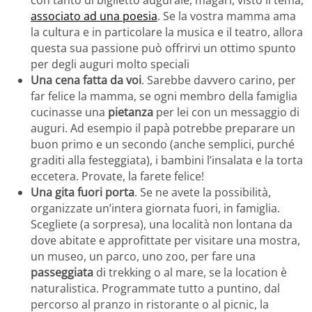
con tanto di biglietto augurale, magari, visto il tema,
associato ad una poesia
. Se la vostra mamma ama
la cultura e in particolare la musica e il teatro, allora
questa sua passione può offrirvi un ottimo spunto
per degli auguri molto speciali
Una cena fatta da voi
. Sarebbe davvero carino, per
far felice la mamma, se ogni membro della famiglia
cucinasse una
pietanza
per lei con un messaggio di
auguri. Ad esempio il papà potrebbe preparare un
buon primo e un secondo (anche semplici, purché
graditi alla festeggiata), i bambini l’insalata e la torta
eccetera. Provate, la farete felice!
Una gita fuori porta
. Se ne avete la possibilità,
organizzate un’intera giornata fuori, in famiglia.
Scegliete (a sorpresa), una località non lontana da
dove abitate e approfittate per visitare una mostra,
un museo, un parco, uno zoo, per fare una
passeggiata
di trekking o al mare, se la location è
naturalistica. Programmate tutto a puntino, dal
percorso al pranzo in ristorante o al picnic, la