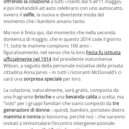
offrendo la colazione
a tutti i clienti dal 9 all’11 maggio,
e poi invitandoli ad auto celebrarsi con uno autoscatto,
ovvero il
selfie
, la nuova e divertente moda del
momento che i bambini amano tanto.
Ma non è finita qui, dal momento che nella seconda
domenica di maggio, che in questo 2014 cade il giorno
11, tutte le mamme compiono 100 anni –
figurativamente, nel senso che la loro
Festa fu istituita
ufficialmente nel 1914
dal presidente statunitense
Wilson, a seguito della personale iniziativa della privata
cittadina Anna Jarvis – in tutti i ristoranti McDonald’s ci
sarà una
sorpresa speciale
per loro.
La colazione, naturalmente, sarà gratis, composta da
una fragrante
brioche
e una
bevanda calda
a scelta, ma
“solo” per i gruppi familiari che siano composti da
tre
generazioni di donne
– quindi, bambini, portatevi dietro
mamma e nonna
(e bisnonna, perché no) – che saranno
invitati a immortalare l’incontro intergenerazionale