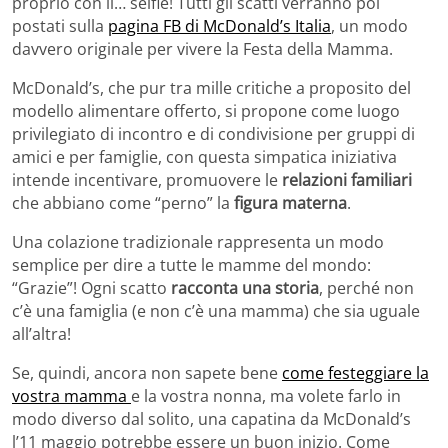
proprio con il… selfie! Tutti gli scatti verranno poi
postati sulla
pagina FB di McDonald’s Italia
, un modo
davvero originale per vivere la Festa della Mamma.
McDonald’s, che pur tra mille critiche a proposito del
modello alimentare offerto, si propone come luogo
privilegiato di incontro e di condivisione per gruppi di
amici e per famiglie, con questa simpatica iniziativa
intende incentivare, promuovere le
relazioni familiari
che abbiano come “perno” la
figura materna
.
Una colazione tradizionale rappresenta un modo
semplice per dire a tutte le mamme del mondo:
“Grazie”! Ogni scatto
racconta una storia
, perché non
c’è una famiglia (e non c’è una mamma) che sia uguale
all’altra!
Se, quindi, ancora non sapete bene
come festeggiare la
vostra mamma
e la vostra nonna, ma volete farlo in
modo diverso dal solito, una capatina da McDonald’s
l’11 maggio potrebbe essere un buon inizio. Come