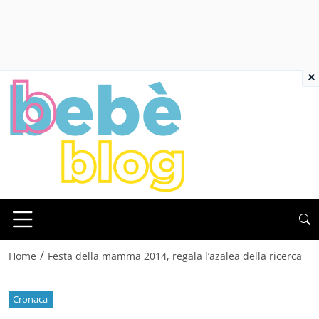
×
/
Home
Festa della mamma 2014, regala l’azalea della ricerca
Cronaca