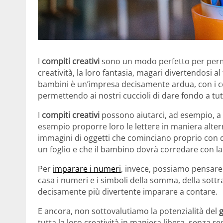
I
compiti creativi
sono un modo perfetto per permet
creatività, la loro fantasia, magari divertendosi al
bambini è un’impresa decisamente ardua, con i com
permettendo ai nostri cuccioli di dare fondo a tutt
I
compiti creativi
possono aiutarci, ad esempio, a
esempio proporre loro le lettere in maniera alterna
immagini di oggetti che cominciano proprio con 
un foglio e che il bambino dovrà corredare con la 
Per
imparare i numeri
, invece, possiamo pensare d
casa i numeri e i simboli della somma, della sottra
decisamente più divertente imparare a contare.
E ancora, non sottovalutiamo la potenzialità del
g
tutta la loro creatività in maniera libera, senza 