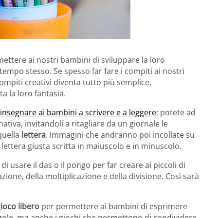
tere ai nostri bambini di sviluppare la loro
 tempo stesso. Se spesso far fare i compiti ai nostri
piti creativi diventa tutto più semplice,
a la loro fantasia.
insegnare ai bambini a scrivere e a leggere
: potete ad
tiva, invitandoli a ritagliare da un giornale le
quella
lettera
. Immagini che andranno poi incollate su
lettera giusta scritta in maiuscolo e in minuscolo.
i usare il das o il pongo per far creare ai piccoli di
zione, della moltiplicazione e della divisione. Così sarà
ioco libero
per permettere ai bambini di esprimere
regole, ma anche i giochi che permettono di condividere