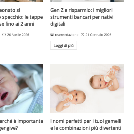
onato si
Gen Z e risparmio: i migliori
o specchio: le tappe
strumenti bancari per nativi
 fino ai 2 anni
digitali
26 Aprile 2026
teamredazione
21 Gennaio 2026
Leggi di più
I nomi perfetti per i tuoi gemelli
perché è importante
e le combinazioni più divertenti
gengive?