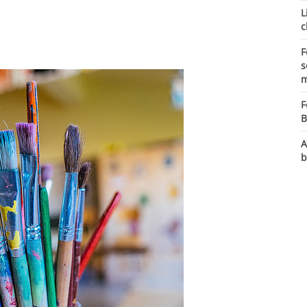
L
c
F
s
m
F
B
A
b