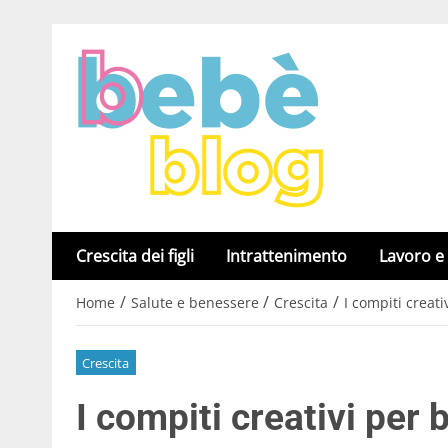
Crescita dei figli
Intrattenimento
Lavoro e
/
/
/
Home
Salute e benessere
Crescita
I compiti creat
Crescita
I compiti creativi per