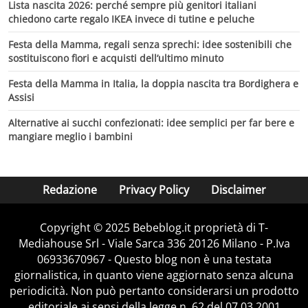
Lista nascita 2026: perché sempre più genitori italiani
chiedono carte regalo IKEA invece di tutine e peluche
Festa della Mamma, regali senza sprechi: idee sostenibili che
sostituiscono fiori e acquisti dell’ultimo minuto
Festa della Mamma in Italia, la doppia nascita tra Bordighera e
Assisi
Alternative ai succhi confezionati: idee semplici per far bere e
mangiare meglio i bambini
Redazione
Privacy Policy
Disclaimer
Copyright © 2025 Bebeblog.it proprietà di T-
Mediahouse Srl - Viale Sarca 336 20126 Milano - P.Iva
06933670967 - Questo blog non è una testata
giornalistica, in quanto viene aggiornato senza alcuna
periodicità. Non può pertanto considerarsi un prodotto
editoriale ai sensi della legge n. 62 del 07.03.2001