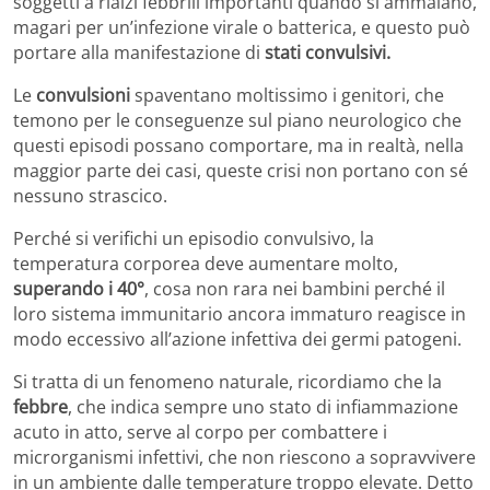
soggetti a rialzi febbrili importanti quando si ammalano,
magari per un’infezione virale o batterica, e questo può
portare alla manifestazione di
stati convulsivi.
Le
convulsioni
spaventano moltissimo i genitori, che
temono per le conseguenze sul piano neurologico che
questi episodi possano comportare, ma in realtà, nella
maggior parte dei casi, queste crisi non portano con sé
nessuno strascico.
Perché si verifichi un episodio convulsivo, la
temperatura corporea deve aumentare molto,
superando i 40°
, cosa non rara nei bambini perché il
loro sistema immunitario ancora immaturo reagisce in
modo eccessivo all’azione infettiva dei germi patogeni.
Si tratta di un fenomeno naturale, ricordiamo che la
febbre
, che indica sempre uno stato di infiammazione
acuto in atto, serve al corpo per combattere i
microrganismi infettivi, che non riescono a sopravvivere
in un ambiente dalle temperature troppo elevate. Detto