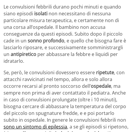
Le convulsioni febbrili durano pochi minuti e quando
siano episodi
isolati
non necessitano di nessuna
particolare misura terapeutica, e certamente non di
una corsa all’ospedale. Il bambino non accusa
conseguenze da questi episodi. Subito dopo il piccolo
cade in un
sonno profondo
, e quello che bisogna fare è
lasciarlo riposare, e successivamente somministrargli
un
antipiretico
per abbassare la febbre e liquidi per
idratarlo.
Se, però, le convulsioni dovessero essere
ripetute
, con
attacchi ravvicinati nel tempo, allora e solo allora
occorre recarsi al pronto soccorso dell’
ospedale
, ma
sempre non prima di aver contattato il pediatra. Anche
in caso di convulsioni prolungate (oltre i 10 minuti),
bisogna cercare di abbassare la temperatura del corpo
del piccolo on spugnature fredde, e e poi portarlo
subito in ospedale. In genere le convulsioni febbrili non
sono un sintomo di epilessia
, a se gli episodi si ripetono,