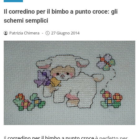
Il corredino per il bimbo a punto croce: gli
schemi semplici
Patrizia Chimera
-
27 Giugno 2014
Il
corredino per il bimbo a punto croce
è perfetto per