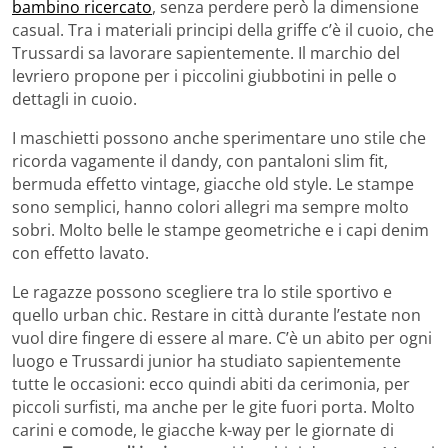
bambino ricercato
, senza perdere però la dimensione
casual. Tra i materiali principi della griffe c’è il cuoio, che
Trussardi sa lavorare sapientemente. Il marchio del
levriero propone per i piccolini giubbotini in pelle o
dettagli in cuoio.
I maschietti possono anche sperimentare uno stile che
ricorda vagamente il dandy, con pantaloni slim fit,
bermuda effetto vintage, giacche old style. Le stampe
sono semplici, hanno colori allegri ma sempre molto
sobri. Molto belle le stampe geometriche e i capi denim
con effetto lavato.
Le ragazze possono scegliere tra lo stile sportivo e
quello urban chic. Restare in città durante l’estate non
vuol dire fingere di essere al mare. C’è un abito per ogni
luogo e Trussardi junior ha studiato sapientemente
tutte le occasioni: ecco quindi abiti da cerimonia, per
piccoli surfisti, ma anche per le gite fuori porta. Molto
carini e comode, le giacche k-way per le giornate di