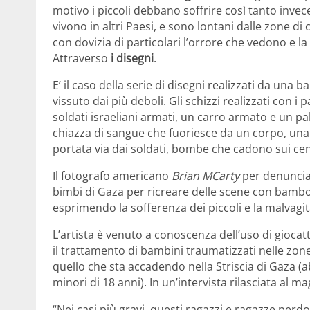
motivo i piccoli debbano soffrire così tanto invec
vivono in altri Paesi, e sono lontani dalle zone di c
con dovizia di particolari l’orrore che vedono e 
Attraverso
i disegni
.
E’ il caso della serie di disegni realizzati da una
vissuto dai più deboli. Gli schizzi realizzati con i p
soldati israeliani armati, un carro armato e un 
chiazza di sangue che fuoriesce da un corpo, una 
portata via dai soldati, bombe che cadono sui cent
Il fotografo americano
Brian MCarty
per denunciar
bimbi di Gaza per ricreare delle scene con bambole
esprimendo la sofferenza dei piccoli e la malvagità
L’artista è venuto a conoscenza dell’uso di giocatt
il trattamento di bambini traumatizzati nelle zone
quello che sta accadendo nella Striscia di Gaza (
minori di 18 anni). In un’intervista rilasciata al m
“Nei casi più gravi, questi ragazzi e ragazze perd