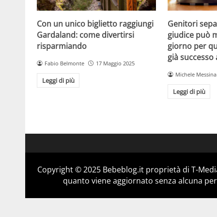
Con un unico biglietto raggiungi
Genitori separ
Gardaland: come divertirsi
giudice può m
risparmiando
giorno per qu
già successo
Fabio Belmonte
17 Maggio 2025
Michele Messina
Leggi di più
Leggi di più
Copyright © 2025 Bebeblog.it proprietà di T-Media
quanto viene aggiornato senza alcuna perio