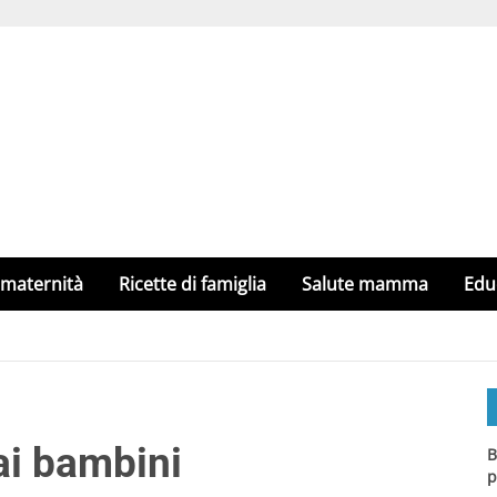
 maternità
Ricette di famiglia
Salute mamma
Edu
ai bambini
B
p