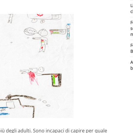
L
c
F
s
m
F
B
A
b
iù degli adulti. Sono incapaci di capire per quale