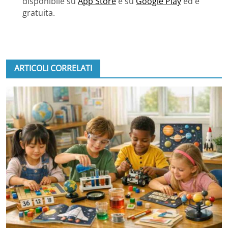
disponibile su
App Store
e su
Google Play
ed è
gratuita.
ARTICOLI CORRELATI