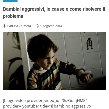
Bambini aggressivi, le cause e come risolvere il
problema
Patrizia Chimera
-
19 Agosto 2014
[blogo-video provider_video_id=”8izGqiqFlM8″
provider=”youtube” title=”Il bambino aggressivo”