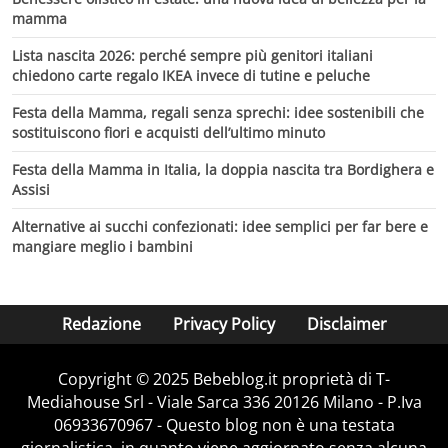
mamma
Lista nascita 2026: perché sempre più genitori italiani
chiedono carte regalo IKEA invece di tutine e peluche
Festa della Mamma, regali senza sprechi: idee sostenibili che
sostituiscono fiori e acquisti dell’ultimo minuto
Festa della Mamma in Italia, la doppia nascita tra Bordighera e
Assisi
Alternative ai succhi confezionati: idee semplici per far bere e
mangiare meglio i bambini
Redazione
Privacy Policy
Disclaimer
Copyright © 2025 Bebeblog.it proprietà di T-
Mediahouse Srl - Viale Sarca 336 20126 Milano - P.Iva
06933670967 - Questo blog non è una testata
giornalistica, in quanto viene aggiornato senza alcuna