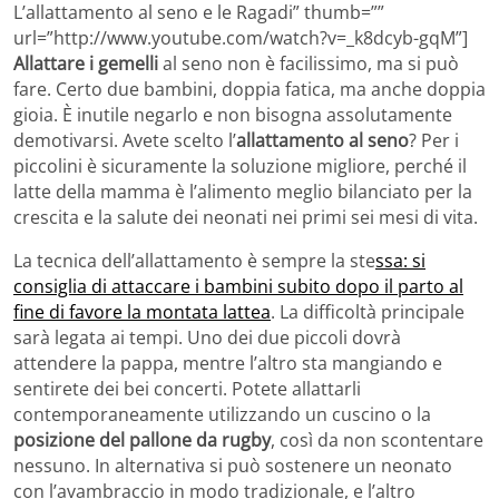
L’allattamento al seno e le Ragadi” thumb=””
url=”http://www.youtube.com/watch?v=_k8dcyb-gqM”]
Allattare i gemelli
al seno non è facilissimo, ma si può
fare. Certo due bambini, doppia fatica, ma anche doppia
gioia. È inutile negarlo e non bisogna assolutamente
demotivarsi. Avete scelto l’
allattamento al seno
? Per i
piccolini è sicuramente la soluzione migliore, perché il
latte della mamma è l’alimento meglio bilanciato per la
crescita e la salute dei neonati nei primi sei mesi di vita.
La tecnica dell’allattamento è sempre la ste
ssa: si
consiglia di attaccare i bambini subito dopo il parto al
fine di favore la montata lattea
. La difficoltà principale
sarà legata ai tempi. Uno dei due piccoli dovrà
attendere la pappa, mentre l’altro sta mangiando e
sentirete dei bei concerti. Potete allattarli
contemporaneamente utilizzando un cuscino o la
posizione del pallone da rugby
, così da non scontentare
nessuno. In alternativa si può sostenere un neonato
con l’avambraccio in modo tradizionale, e l’altro