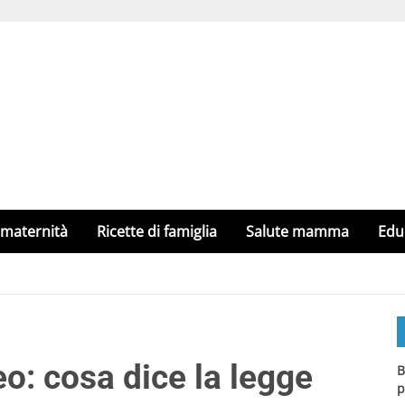
 maternità
Ricette di famiglia
Salute mamma
Edu
eo: cosa dice la legge
B
p