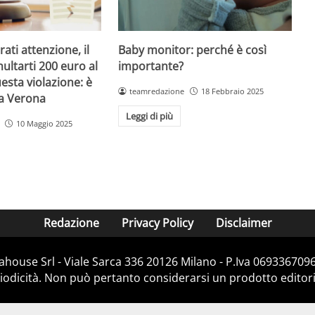
Baby monitor: perché è così
ati attenzione, il
importante?
ultarti 200 euro al
esta violazione: è
teamredazione
18 Febbraio 2025
 a Verona
Leggi di più
10 Maggio 2025
Redazione
Privacy Policy
Disclaimer
house Srl - Viale Sarca 336 20126 Milano - P.Iva 06933670967
dicità. Non può pertanto considerarsi un prodotto editorial