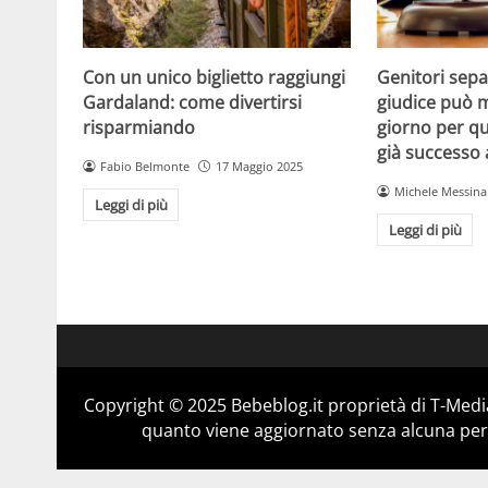
Con un unico biglietto raggiungi
Genitori separ
Gardaland: come divertirsi
giudice può m
risparmiando
giorno per qu
già successo
Fabio Belmonte
17 Maggio 2025
Michele Messina
Leggi di più
Leggi di più
Copyright © 2025 Bebeblog.it proprietà di T-Media
quanto viene aggiornato senza alcuna perio