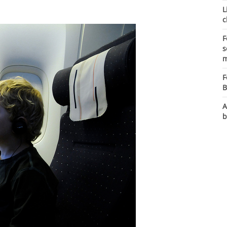
L
c
F
s
m
F
B
A
b