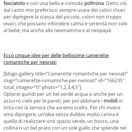
fasciatoio
e con una bella e comoda
poltrona
. Detto ciò,
dal canto mio preferisco sempre usare dei colori chiari
per dipingere la stanza del piccolo, colori non troppo
vivaci, che possano infondere calma e serenità non solo
al bebè, ma anche alla neomamma e al neopapà.
Ecco cinque idee per delle bellissime camerette
romantiche per neonati
[blogo-gallery title=”Camerette romantiche per neonati”
slug=”camerette-romantiche-per-neonati” id=”166235″
total_images=”0″ photo=”1,2,3,4,5″]
Opterei quindi per un bel verde acqua o anche per un
azzurro cielo per le pareti, per poi abbinare i
mobili
in
tinta con la vernice che avremo scelto. Per chi invece
ama dipingere, un’idea senza dubbio molto carina è
quella di realizzare uno spazio verde, un bosco, una
collina o un bel prato con un sole giallo che splende nel