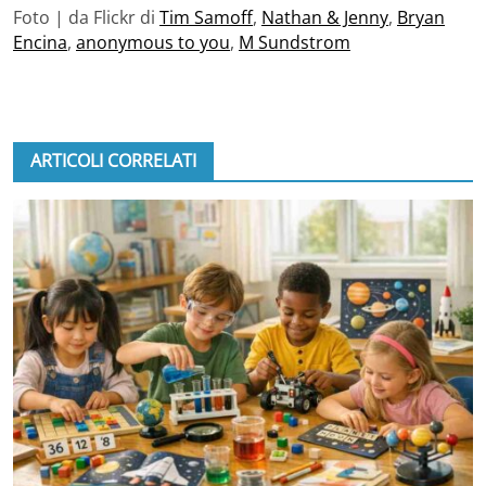
Foto | da Flickr di
Tim Samoff
,
Nathan & Jenny
,
Bryan
Encina
,
anonymous to you
,
M Sundstrom
ARTICOLI CORRELATI