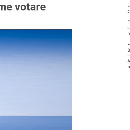
ome votare
L
c
F
s
m
F
B
A
b