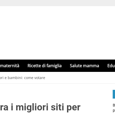
 maternità
Ricette di famiglia
Salute mamma
Edu
tori e bambini: come votare
 i migliori siti per
B
p