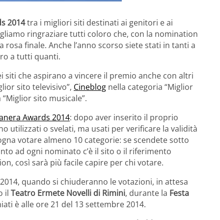
s 2014
tra i migliori siti destinati ai genitori e ai
gliamo ringraziare tutti coloro che, con la nomination
rosa finale. Anche l’anno scorso siete stati in tanti a
ro a tutti quanti.
i siti che aspirano a vincere il premio anche con altri
ior sito televisivo”,
Cineblog
nella categoria “Miglior
 “Miglior sito musicale”.
ianera Awards 2014
: dopo aver inserito il proprio
 utilizzati o svelati, ma usati per verificare la validità
isogna votare almeno 10 categorie: se scendete sotto
canto ad ogni nominato c’è il sito o il riferimento
ion, così sarà più facile capire per chi votare.
2014, quando si chiuderanno le votazioni, in attesa
 il
Teatro Ermete Novelli di Rimini
, durante la
Festa
iati è alle ore 21 del 13 settembre 2014.