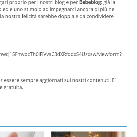
gari proprio per i nostri blog e per
Bebeblog
: già la
to ed è uno stimolo ad impegnarci ancora di più nel
a nostra felicità sarebbe doppia e da condividere
LAhwcj1SFmvpcTh0lFlVvsC3dXRfqdxS4Uzxsw/viewform?
r essere sempre aggiornati sui nostri contenuti. E’
è gratuita.