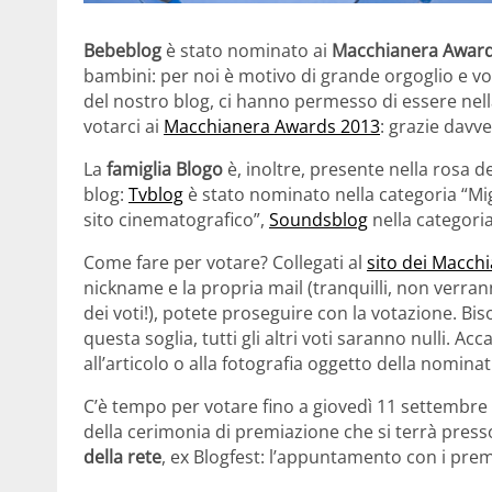
Bebeblog
è stato nominato ai
Macchianera Award
bambini: per noi è motivo di grande orgoglio e vo
del nostro blog, ci hanno permesso di essere nella 
votarci ai
Macchianera Awards 2013
: grazie davve
La
famiglia Blogo
è, inoltre, presente nella rosa de
blog:
Tvblog
è stato nominato nella categoria “Migl
sito cinematografico”,
Soundsblog
nella categoria
Come fare per votare? Collegati al
sito dei Macch
nickname e la propria mail (tranquilli, non verranno
dei voti!), potete proseguire con la votazione. B
questa soglia, tutti gli altri voti saranno nulli. Ac
all’articolo o alla fotografia oggetto della nominat
C’è tempo per votare fino a giovedì 11 settembre 
della cerimonia di premiazione che si terrà presso
della rete
, ex Blogfest: l’appuntamento con i prem