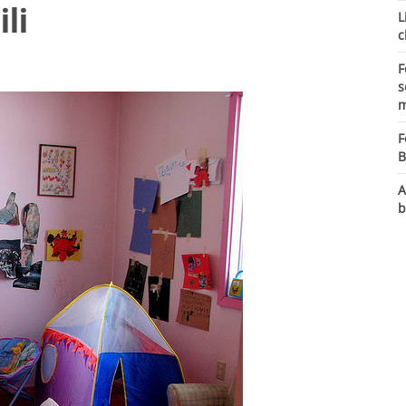
li
L
c
F
s
m
F
B
A
b