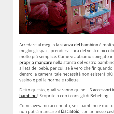
Arredare al meglio la
stanza del bambino
è molto
meglio gli spazi, prendervi cura del vostro piccol
molto più semplice. Come vi abbiamo spiegato in
proprio mancare
nella stanza del vostro bambin
all’età del bebè, per cui, se è vero che fin quand
dentro la camera, tale necessità non esisterà più un
vasino e poi la normale toilette.
Detto questo, quali saranno quindi i 5
accessori
i
bambino
? Scopritelo con i consigli di Bebeblog!
Come avevamo accennato, se il bambino è molto pi
non potrà mancare il
fasciatoio
, con annesso cest