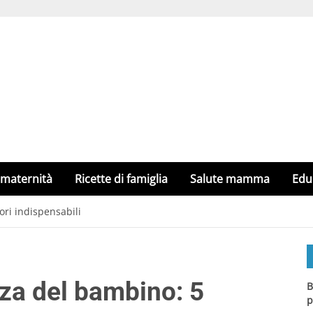
 maternità
Ricette di famiglia
Salute mamma
Edu
ori indispensabili
nza del bambino: 5
B
p