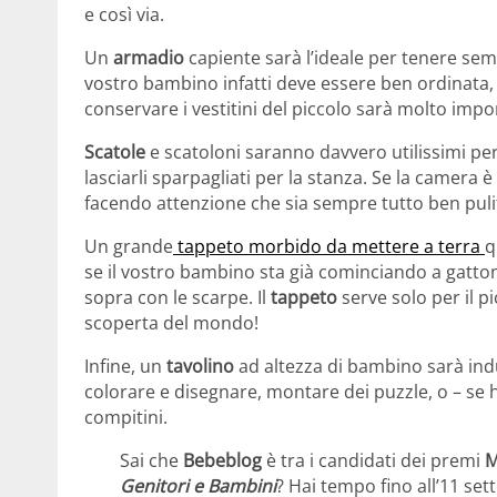
e così via.
Un
armadio
capiente sarà l’ideale per tenere se
vostro bambino infatti deve essere ben ordinata, 
conservare i vestitini del piccolo sarà molto impo
Scatole
e scatoloni saranno davvero utilissimi pe
lasciarli sparpagliati per la stanza. Se la camera è
facendo attenzione che sia sempre tutto ben puli
Un grande
tappeto morbido da mettere a terra
q
se il vostro bambino sta già cominciando a gatto
sopra con le scarpe. Il
tappeto
serve solo per il p
scoperta del mondo!
Infine, un
tavolino
ad altezza di bambino sarà indu
colorare e disegnare, montare dei puzzle, o – se 
compitini.
Sai che
Bebeblog
è tra i candidati dei premi
M
Genitori e Bambini
? Hai tempo fino all’11 se