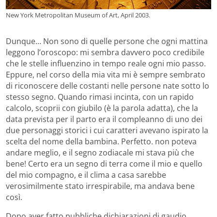
New York Metropolitan Museum of Art, April 2003.
Dunque… Non sono di quelle persone che ogni mattina
leggono l’oroscopo: mi sembra davvero poco credibile
che le stelle influenzino in tempo reale ogni mio passo.
Eppure, nel corso della mia vita mi è sempre sembrato
di riconoscere delle costanti nelle persone nate sotto lo
stesso segno. Quando rimasi incinta, con un rapido
calcolo, scoprii con giubilo (è la parola adatta), che la
data prevista per il parto era il compleanno di uno dei
due personaggi storici i cui caratteri avevano ispirato la
scelta del nome della bambina. Perfetto. non poteva
andare meglio, e il segno zodiacale mi stava più che
bene! Certo era un segno di terra come il mio e quello
del mio compagno, e il clima a casa sarebbe
verosimilmente stato irrespirabile, ma andava bene
così.
Dopo aver fatto pubbliche dichiarazioni di gaudio,