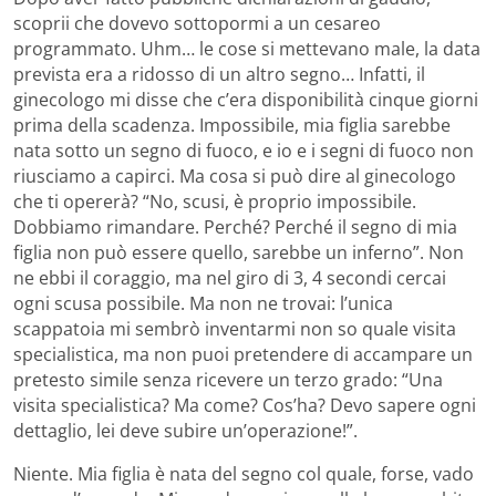
scoprii che dovevo sottopormi a un cesareo
programmato. Uhm… le cose si mettevano male, la data
prevista era a ridosso di un altro segno… Infatti, il
ginecologo mi disse che c’era disponibilità cinque giorni
prima della scadenza. Impossibile, mia figlia sarebbe
nata sotto un segno di fuoco, e io e i segni di fuoco non
riusciamo a capirci. Ma cosa si può dire al ginecologo
che ti opererà? “No, scusi, è proprio impossibile.
Dobbiamo rimandare. Perché? Perché il segno di mia
figlia non può essere quello, sarebbe un inferno”. Non
ne ebbi il coraggio, ma nel giro di 3, 4 secondi cercai
ogni scusa possibile. Ma non ne trovai: l’unica
scappatoia mi sembrò inventarmi non so quale visita
specialistica, ma non puoi pretendere di accampare un
pretesto simile senza ricevere un terzo grado: “Una
visita specialistica? Ma come? Cos’ha? Devo sapere ogni
dettaglio, lei deve subire un’operazione!”.
Niente. Mia figlia è nata del segno col quale, forse, vado