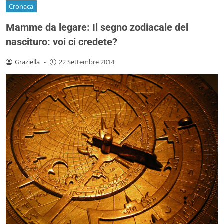
Cronaca
Mamme da legare: Il segno zodiacale del
nascituro: voi ci credete?
Graziella
-
22 Settembre 2014