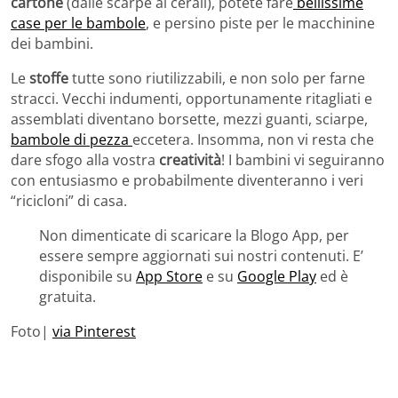
cartone
(dalle scarpe ai cerali), potete fare
bellissime
case per le bambole
, e persino piste per le macchinine
dei bambini.
Le
stoffe
tutte sono riutilizzabili, e non solo per farne
stracci. Vecchi indumenti, opportunamente ritagliati e
assemblati diventano borsette, mezzi guanti, sciarpe,
bambole di pezza
eccetera. Insomma, non vi resta che
dare sfogo alla vostra
creatività
! I bambini vi seguiranno
con entusiasmo e probabilmente diventeranno i veri
“ricicloni” di casa.
Non dimenticate di scaricare la Blogo App, per
essere sempre aggiornati sui nostri contenuti. E’
disponibile su
App Store
e su
Google Play
ed è
gratuita.
Foto|
via Pinterest