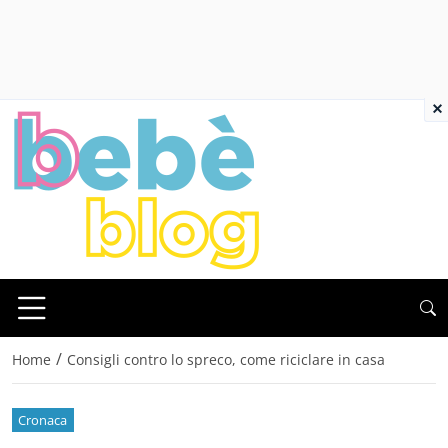
×
/
Home
Consigli contro lo spreco, come riciclare in casa
Cronaca