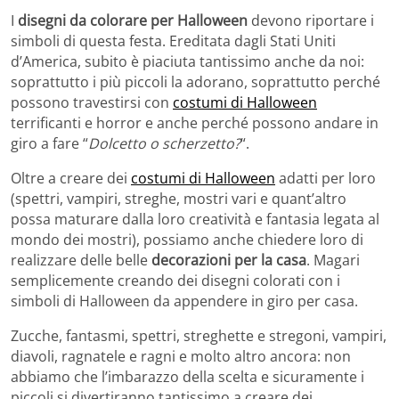
I
disegni da colorare per Halloween
devono riportare i
simboli di questa festa. Ereditata dagli Stati Uniti
d’America, subito è piaciuta tantissimo anche da noi:
soprattutto i più piccoli la adorano, soprattutto perché
possono travestirsi con
costumi di Halloween
terrificanti e horror e anche perché possono andare in
giro a fare “
Dolcetto o scherzetto?
“.
Oltre a creare dei
costumi di Halloween
adatti per loro
(spettri, vampiri, streghe, mostri vari e quant’altro
possa maturare dalla loro creatività e fantasia legata al
mondo dei mostri), possiamo anche chiedere loro di
realizzare delle belle
decorazioni per la casa
. Magari
semplicemente creando dei disegni colorati con i
simboli di Halloween da appendere in giro per casa.
Zucche, fantasmi, spettri, streghette e stregoni, vampiri,
diavoli, ragnatele e ragni e molto altro ancora: non
abbiamo che l’imbarazzo della scelta e sicuramente i
piccoli si divertiranno tantissimo a creare dei