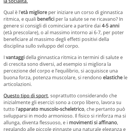
la socialità.
Qual è l’
età migliore
per iniziare un corso di ginnastica
ritmica, e quali
benefici
per la salute se ne ricavano? In
genere si consigli di cominciare a partire dai
4-5 anni
(età prescolare), o al massimo intorno ai 6-7, per poter
beneficiare al massimo degli effetti positivi della
disciplina sullo sviluppo del corpo.
I
vantaggi
della ginnastica ritmica in termini di salute e
di crescita sono diversi, ad esempio si migliora la
percezione del corpo e l’equilibrio, si acquisisce una
buona forza, potenza muscolare, si rendono
elastiche
le
articolazioni.
Questo tipo di sport
, soprattutto considerando che
inizialmente gli esercizi sono a corpo libero, lavora su
tutto l’
apparato muscolo-scheletrico
, che pertanto può
svilupparsi in modo armonioso. Il fisico si rinforza ma si
allunga, diventa flessuoso, e i
movimenti si affinano
,
regalando alle piccole ginnaste una naturale eleganza e