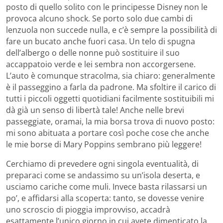
posto di quello solito con le principesse Disney non le
provoca alcuno shock. Se porto solo due cambi di
lenzuola non succede nulla, e c’è sempre la possibilità di
fare un bucato anche fuori casa. Un telo di spugna
dell’albergo o delle nonne può sostituire il suo
accappatoio verde e lei sembra non accorgersene.
L’auto è comunque stracolma, sia chiaro: generalmente
è il passeggino a farla da padrone. Ma sfoltire il carico di
tutti i piccoli oggetti quotidiani facilmente sostituibili mi
dà già un senso di libertà tale! Anche nelle brevi
passeggiate, oramai, la mia borsa trova di nuovo posto:
mi sono abituata a portare così poche cose che anche
le mie borse di Mary Poppins sembrano più leggere!
Cerchiamo di prevedere ogni singola eventualità, di
preparaci come se andassimo su un’isola deserta, e
usciamo cariche come muli. Invece basta rilassarsi un
po’, e affidarsi alla scoperta: tanto, se dovesse venire
uno scroscio di pioggia improvviso, accadrà
esattamente l’unico giorno in cui avete dimenticato la