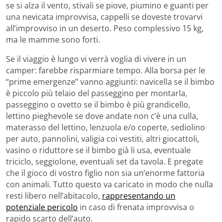
se si alza il vento, stivali se piove, piumino e guanti per
una nevicata improvvisa, cappelli se doveste trovarvi
all’improvviso in un deserto. Peso complessivo 15 kg,
ma le mamme sono forti.
Se il viaggio è lungo vi verrà voglia di vivere in un
camper: farebbe risparmiare tempo. Alla borsa per le
“prime emergenze” vanno aggiunti: navicella se il bimbo
è piccolo più telaio del passeggino per montarla,
passeggino o ovetto se il bimbo è più grandicello,
lettino pieghevole se dove andate non c’è una culla,
materasso del lettino, lenzuola e/o coperte, sediolino
per auto, pannolini, valigia coi vestiti, altri giocattoli,
vasino o riduttore se il bimbo già li usa, eventuale
triciclo, seggiolone, eventuali set da tavola. E pregate
che il gioco di vostro figlio non sia un’enorme fattoria
con animali. Tutto questo va caricato in modo che nulla
resti libero nell’abitacolo,
rappresentando un
potenziale pericolo
in caso di frenata improvvisa o
rapido scarto dell’auto.