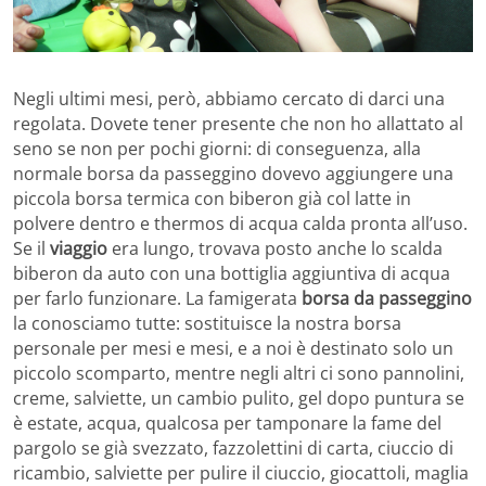
Negli ultimi mesi, però, abbiamo cercato di darci una
regolata. Dovete tener presente che non ho allattato al
seno se non per pochi giorni: di conseguenza, alla
normale borsa da passeggino dovevo aggiungere una
piccola borsa termica con biberon già col latte in
polvere dentro e thermos di acqua calda pronta all’uso.
Se il
viaggio
era lungo, trovava posto anche lo scalda
biberon da auto con una bottiglia aggiuntiva di acqua
per farlo funzionare. La famigerata
borsa da passeggino
la conosciamo tutte: sostituisce la nostra borsa
personale per mesi e mesi, e a noi è destinato solo un
piccolo scomparto, mentre negli altri ci sono pannolini,
creme, salviette, un cambio pulito, gel dopo puntura se
è estate, acqua, qualcosa per tamponare la fame del
pargolo se già svezzato, fazzolettini di carta, ciuccio di
ricambio, salviette per pulire il ciuccio, giocattoli, maglia