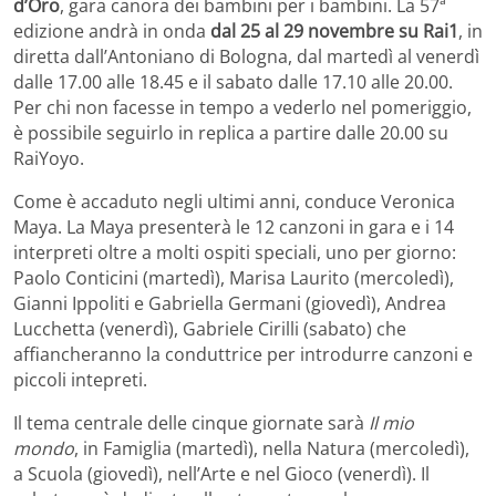
d’Oro
, gara canora dei bambini per i bambini. La 57ª
edizione andrà in onda
dal 25 al 29 novembre su Rai1
, in
diretta dall’Antoniano di Bologna, dal martedì al venerdì
dalle 17.00 alle 18.45 e il sabato dalle 17.10 alle 20.00.
Per chi non facesse in tempo a vederlo nel pomeriggio,
è possibile seguirlo in replica a partire dalle 20.00 su
RaiYoyo.
Come è accaduto negli ultimi anni, conduce Veronica
Maya. La Maya presenterà le 12 canzoni in gara e i 14
interpreti oltre a molti ospiti speciali, uno per giorno:
Paolo Conticini (martedì), Marisa Laurito (mercoledì),
Gianni Ippoliti e Gabriella Germani (giovedì), Andrea
Lucchetta (venerdì), Gabriele Cirilli (sabato) che
affiancheranno la conduttrice per introdurre canzoni e
piccoli intepreti.
Il tema centrale delle cinque giornate sarà
Il mio
mondo
, in Famiglia (martedì), nella Natura (mercoledì),
a Scuola (giovedì), nell’Arte e nel Gioco (venerdì). Il