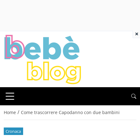
×
/
Home
Come trascorrere Capodanno con due bambini
Cronaca