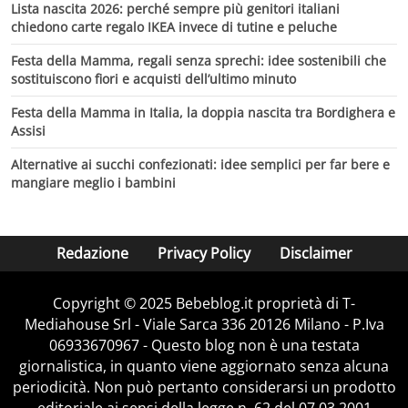
Lista nascita 2026: perché sempre più genitori italiani
chiedono carte regalo IKEA invece di tutine e peluche
Festa della Mamma, regali senza sprechi: idee sostenibili che
sostituiscono fiori e acquisti dell’ultimo minuto
Festa della Mamma in Italia, la doppia nascita tra Bordighera e
Assisi
Alternative ai succhi confezionati: idee semplici per far bere e
mangiare meglio i bambini
Redazione
Privacy Policy
Disclaimer
Copyright © 2025 Bebeblog.it proprietà di T-
Mediahouse Srl - Viale Sarca 336 20126 Milano - P.Iva
06933670967 - Questo blog non è una testata
giornalistica, in quanto viene aggiornato senza alcuna
periodicità. Non può pertanto considerarsi un prodotto
editoriale ai sensi della legge n. 62 del 07.03.2001