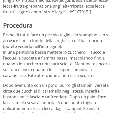
[img src=”https://media.bebeblog.it/8/89a/ricetta-lecca-
lecca-frutta-preparazione.png” alt=”ricetta lecca lecca
frutta” align=”center” size=”large” id=”167915″]
Procedura
Prima di tutto fare un piccolo taglio allo stampino senza
arrivare fino in fondo della larghezza del bastoncino
(potete vederlo nell’immagine).
In una pentolina bassa mettete lo zucchero, il succo e
l’acqua, e cuocete a fiamma bassa, mescolando fino a
quando lo zucchero non sarà sciolto. Mantenete ancora
sul fuoco fino a quando lo sciroppo comincia a
caramellare. Fate attenzione a non farlo scurire.
Dopo aver unto con un po’ di burro gli stampini versate
circa due cucchiai di caramello negli stessi, inserite il
bastoncino, e lasciate raffreddare. Dopo un paio d’ore
la caramella si sarà indurita. A quel punto togliete
delicatamente i lecca lecca dagli stampini. Se volete