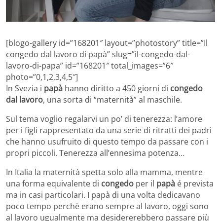
[blogo-gallery id=”168201″ layout=”photostory” title=”Il
congedo dal lavoro di papà” slug=”il-congedo-dal-
lavoro-di-papa” id=”168201″ total_images=”6″
photo=”0,1,2,3,4,5″]
In Svezia i
papà
hanno diritto a 450 giorni di
congedo
dal lavoro
, una sorta di “maternità” al maschile.
Sul tema voglio regalarvi un po’ di tenerezza: l’amore
per i figli rappresentato da una serie di ritratti dei padri
che hanno usufruito di questo tempo da passare con i
propri piccoli. Tenerezza all’ennesima potenza…
In Italia la maternità spetta solo alla mamma, mentre
una forma equivalente di
congedo
per il
papà
é prevista
ma in casi particolari. I papà di una volta dedicavano
poco tempo perchè erano sempre al lavoro, oggi sono
al lavoro ugualmente ma desidererebbero passare più