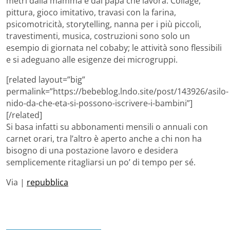
metri dalla mamma e dal papà che lavora. Collage,
pittura, gioco imitativo, travasi con la farina,
psicomotricità, storytelling, nanna per i più piccoli,
travestimenti, musica, costruzioni sono solo un
esempio di giornata nel cobaby; le attività sono flessibili
e si adeguano alle esigenze dei microgruppi.
[related layout=”big”
permalink=”https://bebeblog.lndo.site/post/143926/asilo-
nido-da-che-eta-si-possono-iscrivere-i-bambini”]
[/related]
Si basa infatti su abbonamenti mensili o annuali con
carnet orari, tra l’altro è aperto anche a chi non ha
bisogno di una postazione lavoro e desidera
semplicemente ritagliarsi un po’ di tempo per sé.
Via |
repubblica