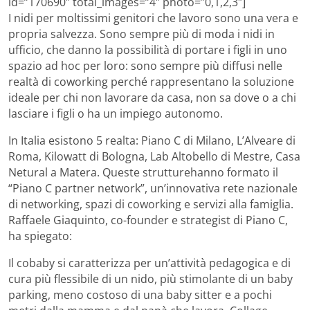
id=”170690″ total_images=”4″ photo=”0,1,2,3″]
I nidi per moltissimi genitori che lavoro sono una vera e
propria salvezza. Sono sempre più di moda i nidi in
ufficio, che danno la possibilità di portare i figli in uno
spazio ad hoc per loro: sono sempre più diffusi nelle
realtà di coworking perché rappresentano la soluzione
ideale per chi non lavorare da casa, non sa dove o a chi
lasciare i figli o ha un impiego autonomo.
In Italia esistono 5 realta: Piano C di Milano, L’Alveare di
Roma, Kilowatt di Bologna, Lab Altobello di Mestre, Casa
Netural a Matera. Queste strutturehanno formato il
“Piano C partner network”, un’innovativa rete nazionale
di networking, spazi di coworking e servizi alla famiglia.
Raffaele Giaquinto, co-founder e strategist di Piano C,
ha spiegato:
Il cobaby si caratterizza per un’attività pedagogica e di
cura più flessibile di un nido, più stimolante di un baby
parking, meno costoso di una baby sitter e a pochi