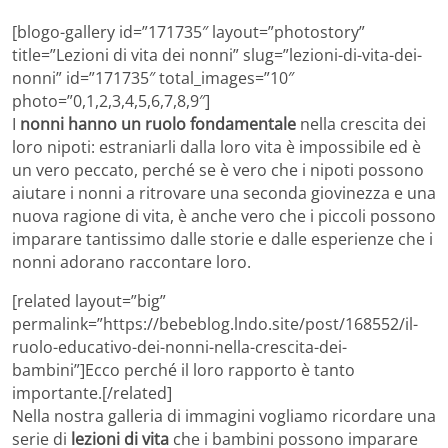
[blogo-gallery id=”171735″ layout=”photostory”
title=”Lezioni di vita dei nonni” slug=”lezioni-di-vita-dei-
nonni” id=”171735″ total_images=”10″
photo=”0,1,2,3,4,5,6,7,8,9″]
I
nonni hanno un ruolo fondamentale
nella crescita dei
loro nipoti: estraniarli dalla loro vita è impossibile ed è
un vero peccato, perché se è vero che i nipoti possono
aiutare i nonni a ritrovare una seconda giovinezza e una
nuova ragione di vita, è anche vero che i piccoli possono
imparare tantissimo dalle storie e dalle esperienze che i
nonni adorano raccontare loro.
[related layout=”big”
permalink=”https://bebeblog.lndo.site/post/168552/il-
ruolo-educativo-dei-nonni-nella-crescita-dei-
bambini”]Ecco perché il loro rapporto è tanto
importante.[/related]
Nella nostra galleria di immagini vogliamo ricordare una
serie di
lezioni di vita
che i bambini possono imparare