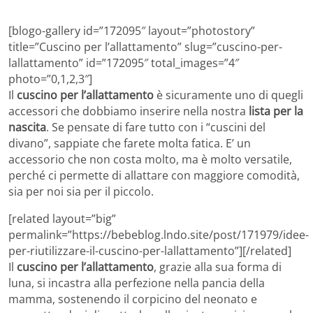
[blogo-gallery id=”172095″ layout=”photostory”
title=”Cuscino per l’allattamento” slug=”cuscino-per-
lallattamento” id=”172095″ total_images=”4″
photo=”0,1,2,3″]
Il
cuscino per l’allattamento
è sicuramente uno di quegli
accessori che dobbiamo inserire nella nostra
lista per la
nascita
. Se pensate di fare tutto con i “cuscini del
divano”, sappiate che farete molta fatica. E’ un
accessorio che non costa molto, ma è molto versatile,
perché ci permette di allattare con maggiore comodità,
sia per noi sia per il piccolo.
[related layout=”big”
permalink=”https://bebeblog.lndo.site/post/171979/idee-
per-riutilizzare-il-cuscino-per-lallattamento”][/related]
Il
cuscino per l’allattamento
, grazie alla sua forma di
luna, si incastra alla perfezione nella pancia della
mamma, sostenendo il corpicino del neonato e