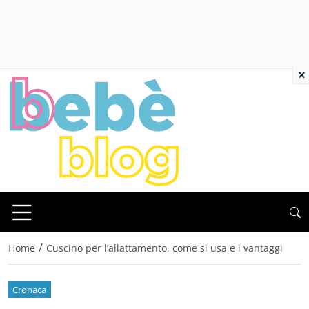
×
/
Home
Cuscino per l’allattamento, come si usa e i vantaggi
Cronaca