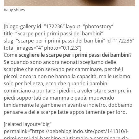
baby shoes
[blogo-gallery id=”172236″ layout=”photostory”
title=”Scarpe per i primi passi dei bambini”
slug=”scarpe-per-i-primi-passi-dei-bambini” id=”172236″
total_images=”4″ photo=”0,1,2,3″]
Come
scegliere le scarpe per i primi passi dei bambini
?
Se quando sono ancora neonati scegliamo delle
scarpine che non servono per camminare, perché i
piccoli ancora non ne hanno la capacità, ma le usiamo
solo per bellezza, ecco che quando i bambini
cominciano a puntare i piedini, a voler stare sempre in
piedi supportati da mamma e papà, muovendo
timidamente le gambine in avanti e indietro, dobbiamo
pensare a delle scarpe fatte appositamente per loro.
[related layout=”big”
permalink=”https://bebeblog.lndo.site/post/141310/i-
primi-passi-del-bambino-aiutiamolo-a-camminare-da-