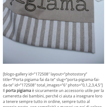
[blogo-gallery id=”172508″ layout=”photostory”
title=”Porta pigiama fai da te” slug=”porta-pigiama-fai-
da-te” id=”172508″ total_images=”6″ photo=”0,1,2,3,4,5″]
Il
porta pigiama
è sicuramente un accessorio utile per la
cameretta dei bambini, perché ci aiuta a insegnare loro
a tenere sempre tutto in ordine, sempre tutto al
proprio posto, con semplicità e magari un po’ di colore