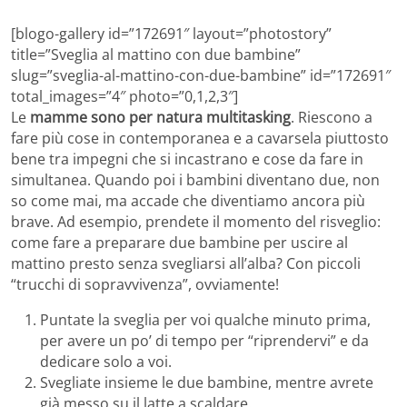
[blogo-gallery id=”172691″ layout=”photostory”
title=”Sveglia al mattino con due bambine”
slug=”sveglia-al-mattino-con-due-bambine” id=”172691″
total_images=”4″ photo=”0,1,2,3″]
Le
mamme sono per natura multitasking
. Riescono a
fare più cose in contemporanea e a cavarsela piuttosto
bene tra impegni che si incastrano e cose da fare in
simultanea. Quando poi i bambini diventano due, non
so come mai, ma accade che diventiamo ancora più
brave. Ad esempio, prendete il momento del risveglio:
come fare a preparare due bambine per uscire al
mattino presto senza svegliarsi all’alba? Con piccoli
“trucchi di sopravvivenza”, ovviamente!
Puntate la sveglia per voi qualche minuto prima,
per avere un po’ di tempo per “riprendervi” e da
dedicare solo a voi.
Svegliate insieme le due bambine, mentre avrete
già messo su il latte a scaldare.