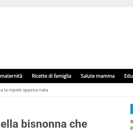
 maternità
Ricette di famiglia
Salute mamma
Edu
a la nipote appena nata
ella bisnonna che
B
p