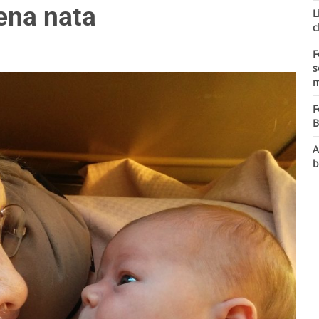
ena nata
L
c
F
s
m
F
B
A
b