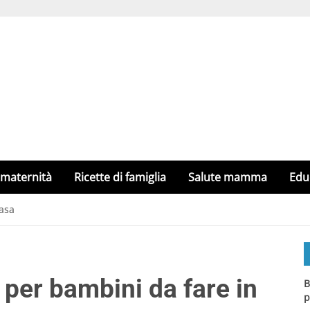
 maternità
Ricette di famiglia
Salute mamma
Edu
casa
 per bambini da fare in
B
p