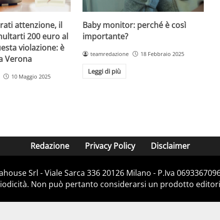
Baby monitor: perché è così
ati attenzione, il
importante?
ultarti 200 euro al
esta violazione: è
teamredazione
18 Febbraio 2025
 a Verona
Leggi di più
10 Maggio 2025
Redazione
Privacy Policy
Disclaimer
house Srl - Viale Sarca 336 20126 Milano - P.Iva 06933670967
dicità. Non può pertanto considerarsi un prodotto editorial