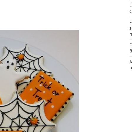
L
c
F
s
m
F
B
A
b