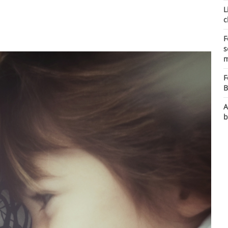
L
c
F
s
m
F
B
A
b