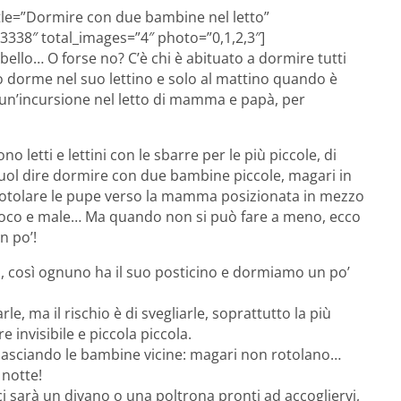
itle=”Dormire con due bambine nel letto”
3338″ total_images=”4″ photo=”0,1,2,3″]
ello… O forse no? C’è chi è abituato a dormire tutti
o dorme nel suo lettino e solo al mattino quando è
re un’incursione nel letto di mamma e papà, per
 letti e lettini con le sbarre per le più piccole, di
vuol dire dormire con due bambine piccole, magari in
r rotolare le pupe verso la mamma posizionata in mezzo
 poco e male… Ma quando non si può fare a meno, ecco
n po’!
ro, così ognuno ha il suo posticino e dormiamo un po’
, ma il rischio è di svegliarle, soprattutto la più
e invisibile e piccola piccola.
, lasciando le bambine vicine: magari non rotolano…
 notte!
 ci sarà un divano o una poltrona pronti ad accogliervi,