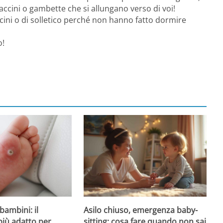
ccini o gambette che si allungano verso di voi!
cini o di solletico perché non hanno fatto dormire
o!
Asilo chiuso, emergenza baby-
bambini: il
sitting: cosa fare quando non sai
più adatto per