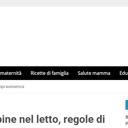
 maternità
Ricette di famiglia
Salute mamma
Edu
sopravvivenza
e nel letto, regole di
B
p