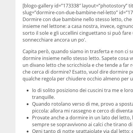
[blogo-gallery id=”173338″ layout=”photostory” t
slug=”dormire-con-due-bambine-nel-letto” id=”17
Dormire con due bambine nello stesso letto, che b
insieme nel lettone: a casa nostra, invece, ognun
sorto il sole e gli uccellini cinguettano si può fa
sonnecchiare ancora un po’.
Capita però, quando siamo in trasferta e non ci sono
dormire insieme nello stesso letto. Sapete cosa 
un divano letto che scricchiola e che tende a fa
che cerca di dormire? Esatto, vuol dire dormire
qualche regola per chiudere occhio almeno per u
Io di solito posiziono dei cuscini tra me e lo
tranquille.
Quando rotolano verso di me, provo a spostarle
piccola: allora mi rassegno e cerco di diventar
Provate anche a dormire in un lato del letto
sempre se sopravvivono ai calci che tirano di
Ogni tanto di notte sgattaiolate via dal letto: