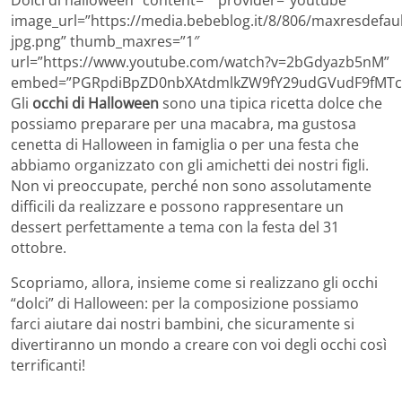
image_url=”https://media.bebeblog.it/8/806/maxresdefaul
jpg.png” thumb_maxres=”1″
url=”https://www.youtube.com/watch?v=2bGdyazb5nM”
embed=”PGRpdiBpZD0nbXAtdmlkZW9fY29udGVudF9fMTcz
Gli
occhi di Halloween
sono una tipica ricetta dolce che
possiamo preparare per una macabra, ma gustosa
cenetta di Halloween in famiglia o per una festa che
abbiamo organizzato con gli amichetti dei nostri figli.
Non vi preoccupate, perché non sono assolutamente
difficili da realizzare e possono rappresentare un
dessert perfettamente a tema con la festa del 31
ottobre.
Scopriamo, allora, insieme come si realizzano gli occhi
“dolci” di Halloween: per la composizione possiamo
farci aiutare dai nostri bambini, che sicuramente si
divertiranno un mondo a creare con voi degli occhi così
terrificanti!