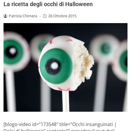
La ricetta degli occhi di Halloween
Patrizia Chimera
-
26 Ottobre 2015
[blogo-video id=”173548″ title=”Occhi insanguinati |
Dolci di halloween” content=”” provider=”youtube”