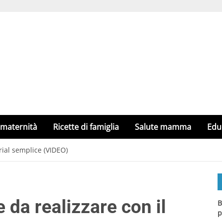
 maternità
Ricette di famiglia
Salute mamma
Edu
orial semplice (VIDEO)
e da realizzare con il
B
p