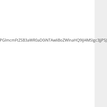
lmcmFtZSB3aWR0aD0iNTAwIiBoZWlnaHQ9IjI4MSIgc3JjPS