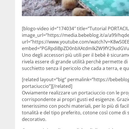
[blogo-video id=”174034″ title=”Tutorial PORTAC
image_url=”https://media.bebeblog.it/a/a99/hqd
url=”https://www.youtube.com/watch?v=K8wS0
embed=”PGRpdiBpZD0nbXAtdmlkZW9fY29udGVud
Uno degli accessori più utili per il bebè è sicuram
rivela essere di grande utilità perchè permette di
succhietto senza il pericolo che cada a terra, e qu
[related layout=”big” permalink=”https://bebeblog
portaciuccio”][/related]
Ovviamente realizzare un portaciuccio con le pro
corrispondente ai propri gusti ed esigenze. Grazi
tenerissimo con pochi materiali, per lo più di facile
tonalità e del tipo preferito, cotone così come di 
decorativo.