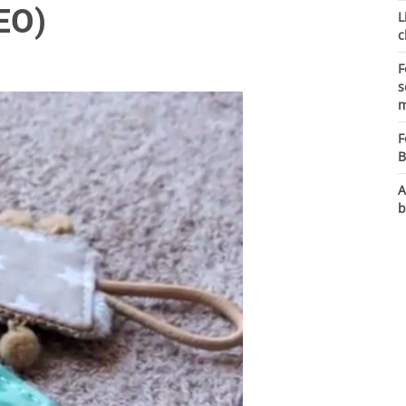
DEO)
L
c
F
s
m
F
B
A
b