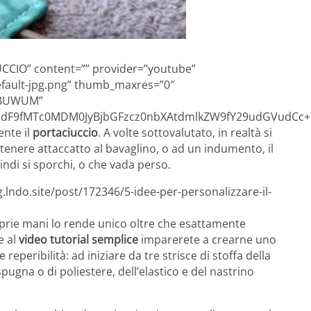
IUCCIO” content=”” provider=”youtube”
efault-jpg.png” thumb_maxres=”0″
EBUWUM”
F9fMTc0MDM0JyBjbGFzcz0nbXAtdmlkZW9fY29udGVudCc+PG
ente il
portaciuccio
. A volte sottovalutato, in realtà si
 tenere attaccatto al bavaglino, o ad un indumento, il
indi si sporchi, o che vada perso.
.lndo.site/post/172346/5-idee-per-personalizzare-il-
prie mani lo rende unico oltre che esattamente
e al
video tutorial semplice
imparerete a crearne uno
 reperibilità: ad iniziare da tre strisce di stoffa della
spugna o di poliestere, dell’elastico e del nastrino