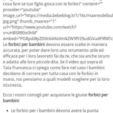
cosa fare se tuo figlio gioca con le forbici” content=””
provider=”youtube”
image_url=”https://media.bebeblog.it/1/16c/maxresdefaul
jpg.png” thumb_maxres=”1″
url=”https://www.youtube.com/watch?
v=uHB5RB0o0hM”
embed=”PGRpdiBpZD0nbXAtdmlkZW9fY29udGVudF9fMTc1
Le
forbici per bambini
devono essere scelte in maniera
accurata, per poter dare loro uno strumento utile ed
efficace per i loro lavoretti fai da te, che sia anche sicuro
e adatto alle loro piccole dita. Se il video qui sopra di
Tata Francesca ci spiega come fare nel caso i bambini
decidano di correre per tutta casa con le forbici in
mano, noi pensiamo a quali modelli scegliere per la loro
sicurezza,
Ecco i nostri consigli per acquistare le giuste
forbici per
bambini
:
Le forbici per i bambini devono avere la punta