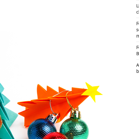
L
c
F
s
m
F
B
A
b