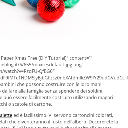
 Paper Xmas Tree (DIY Tutorial)” content=””
eblog.it/6/655/maxresdefault-jpg.png”
om/watch?v=RzqFU-QfBG0″
F9fMTc1NDM5JyBjbGFzcz0nbXAtdmlkZW9fY29udGVudCc+PG
bambini che possono costruire con le loro mani
da fare alla famiglia senza spendere dei soldini.
e può essere facilmente costruito utilizzando magari
hi o scatole di cartone.
Palette
ed è facilissimo. Vi servono cartoncini colorati,
elati che diventeranno il fusto dell’albero. Decorerete la