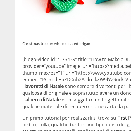
Christmas tree on white isolated origami.
[blogo-video id=”175439″ title=”How to Make a 3D
provider=”youtube” image_url=”https://media.beb
thumb_maxres=”1″ url=”https://www.youtube.c
embed=”PGRpdiBpZD0nbXAtdmlkZW9fY29udGVud
I
lavoretti di Natale
sono sempre divertenti per i 
qualcosa di originale e soprattutto avere un dono 
L’
albero di Natale
è un soggetto molto gettonato 
qualche materiale di recupero, come carta da pacc
Un primo tutorial per realizzarli si trova su
First 
forbici, colla, qualche bastoncino tipo quelli dei g