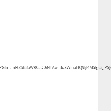
lmcmFtZSB3aWR0aD0iNTAwIiBoZWlnaHQ9IjI4MSIgc3JjPSJ