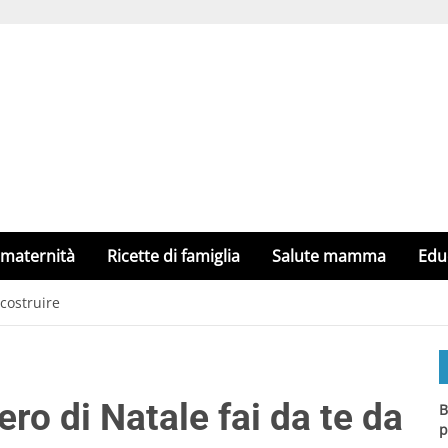
 maternità
Ricette di famiglia
Salute mamma
Edu
 costruire
bero di Natale fai da te da
B
p