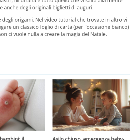
stri, fili di lana e tutto quello che vi salta alla mente
anche degli originali biglietti di auguri.
 degli origami. Nel video tutorial che trovate in altro vi
are un classico foglio di carta (per l’occasione bianco)
non ci vuole nulla a creare la magia del Natale.
Asilo chiuso, emergenza baby-
bambini: il