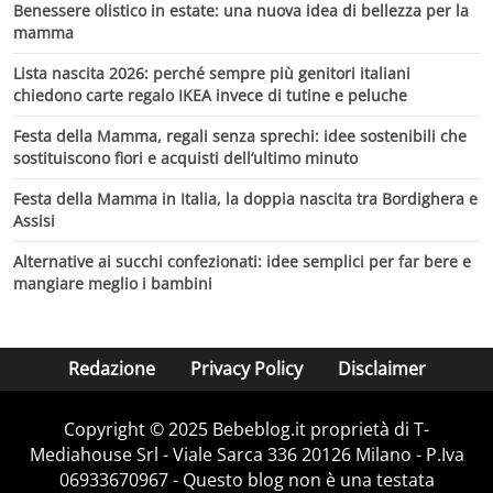
Benessere olistico in estate: una nuova idea di bellezza per la
mamma
Lista nascita 2026: perché sempre più genitori italiani
chiedono carte regalo IKEA invece di tutine e peluche
Festa della Mamma, regali senza sprechi: idee sostenibili che
sostituiscono fiori e acquisti dell’ultimo minuto
Festa della Mamma in Italia, la doppia nascita tra Bordighera e
Assisi
Alternative ai succhi confezionati: idee semplici per far bere e
mangiare meglio i bambini
Redazione
Privacy Policy
Disclaimer
Copyright © 2025 Bebeblog.it proprietà di T-
Mediahouse Srl - Viale Sarca 336 20126 Milano - P.Iva
06933670967 - Questo blog non è una testata