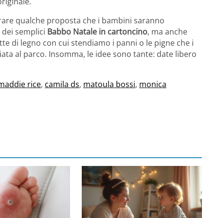
riginale.
rare qualche proposta che i bambini saranno
e dei semplici
Babbo Natale in cartoncino
, ma anche
te di legno con cui stendiamo i panni o le pigne che i
ata al parco. Insomma, le idee sono tante: date libero
maddie rice
,
camila ds
,
matoula bossi
,
monica