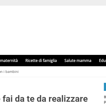
 maternità
Ricette di famiglia
Salute mamma
Edu
on i bambini
fai da te da realizzare
B
p