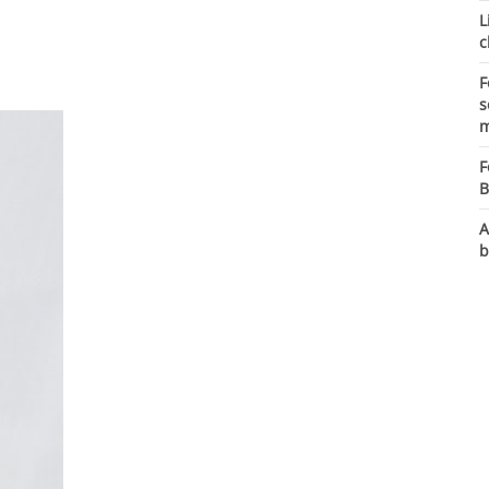
L
c
F
s
m
F
B
A
b