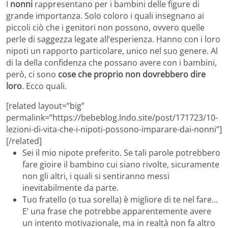
I
nonni
rappresentano per i bambini delle figure di
grande importanza. Solo coloro i quali insegnano ai
piccoli ciò che i genitori non possono, ovvero quelle
perle di saggezza legate all’esperienza. Hanno con i loro
nipoti un rapporto particolare, unico nel suo genere. Al
di la della confidenza che possano avere con i bambini,
però, ci sono
cose che proprio non dovrebbero dire
loro
. Ecco quali.
[related layout=”big”
permalink=”https://bebeblog.lndo.site/post/171723/10-
lezioni-di-vita-che-i-nipoti-possono-imparare-dai-nonni”]
[/related]
Sei il mio nipote preferito. Se tali parole potrebbero
fare gioire il bambino cui siano rivolte, sicuramente
non gli altri, i quali si sentiranno messi
inevitabilmente da parte.
Tuo fratello (o tua sorella) è migliore di te nel fare…
E’ una frase che potrebbe apparentemente avere
un intento motivazionale, ma in realtà non fa altro